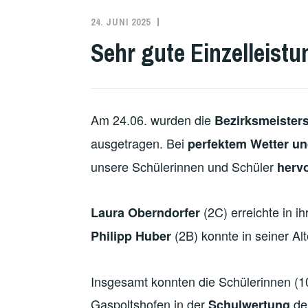
24. JUNI 2025
DOMINIK
POHN
Sehr gute Einzelleistu
Am 24.06. wurden die
Bezirksmeisters
ausgetragen. Bei
perfektem Wetter u
unsere Schülerinnen und Schüler
herv
(2C) erreichte in i
Laura Oberndorfer
(2B) konnte in seiner Al
Philipp Huber
Insgesamt konnten die Schülerinnen (
Gaspoltshofen in der
de
Schulwertung