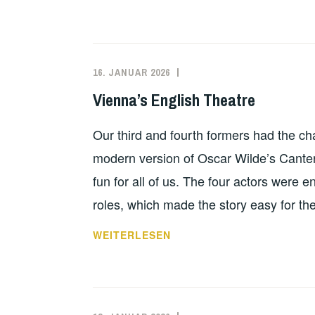
DER
OFFENEN
TÜR
AN
16. JANUAR 2026
DER
Vienna’s English Theatre
MITTELSCHULE
GASPOLTSHOFEN
Our third and fourth formers had the 
modern version of Oscar Wilde’s Canter
fun for all of us. The four actors were e
roles, which made the story easy for th
VIENNA’S
WEITERLESEN
ENGLISH
THEATRE