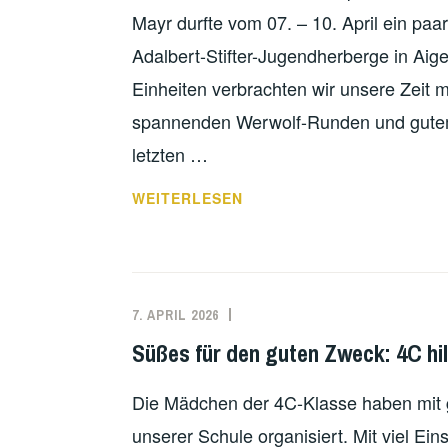
Mayr durfte vom 07. – 10. April ein paa
Adalbert-Stifter-Jugendherberge in Aig
Einheiten verbrachten wir unsere Zeit mi
spannenden Werwolf-Runden und gutem
letzten …
CHORPROBEN
WEITERLESEN
UND
„ESCHOR
THE
ROOM“
7. APRIL 2026
–
Süßes für den guten Zweck: 4C hil
DIE
CHORTAGE
Die Mädchen der 4C-Klasse haben mit
IN
AIGEN
unserer Schule organisiert. Mit viel Ei