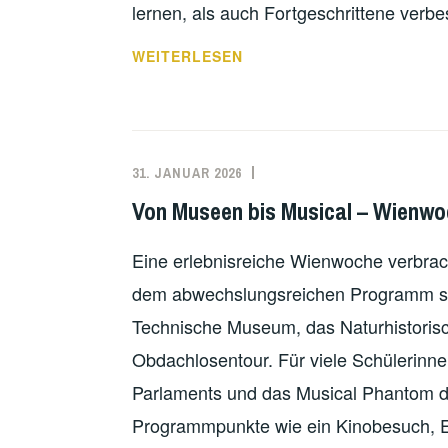
lernen, als auch Fortgeschrittene verb
„AUFFI
WEITERLESEN
AUF
DIE
BERG“
–
31. JANUAR 2026
SCHNEEWEDELN
Von Museen bis Musical – Wienwo
UND
PISTENSPASS
Eine erlebnisreiche Wienwoche verbrach
dem abwechslungsreichen Programm s
Technische Museum, das Naturhistorisc
Obdachlosentour. Für viele Schülerinn
Parlaments und das Musical Phantom de
Programmpunkte wie ein Kinobesuch, 