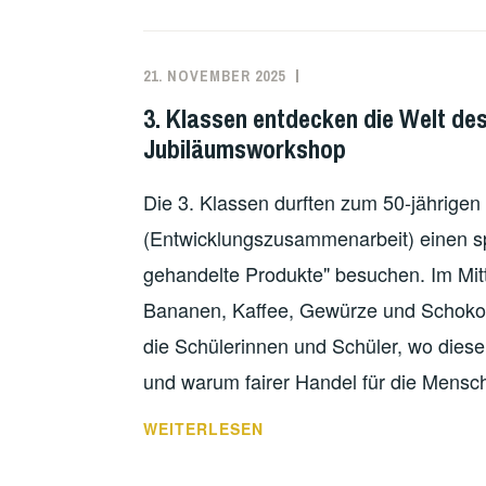
21. NOVEMBER 2025
3. Klassen entdecken die Welt de
Jubiläumsworkshop
Die 3. Klassen durften zum 50-jährige
(Entwicklungszusammenarbeit) einen 
gehandelte Produkte" besuchen. Im Mitt
Bananen, Kaffee, Gewürze und Schokol
die Schülerinnen und Schüler, wo dies
und warum fairer Handel für die Mensc
3.
WEITERLESEN
KLASSEN
ENTDECKEN