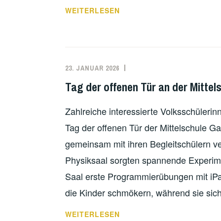
VON
WEITERLESEN
MUSEEN
BIS
MUSICAL
–
23. JANUAR 2026
WIENWOCHE
Tag der offenen Tür an der Mitte
DER
4.
Zahlreiche interessierte Volksschüleri
KLASSEN
Tag der offenen Tür der Mittelschule Ga
gemeinsam mit ihren Begleitschülern v
Physiksaal sorgten spannende Experim
Saal erste Programmierübungen mit iPad
die Kinder schmökern, während sie sic
TAG
WEITERLESEN