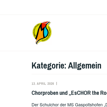
Zum
Inhalt
springen
MITTEL
Kategorie:
Allgemein
13. APRIL 2026
Chorproben und „EsCHOR the Roo
Der Schulchor der MS Gaspoltshofen „Di