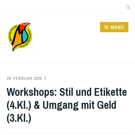
Zum
Suche
Inhalt
nach:
springen
MENÜ
MITTELSCHULE
28. FEBRUAR 2025
DOMINIK
POHN
Workshops: Stil und Etikette
(4.Kl.) & Umgang mit Geld
(3.Kl.)