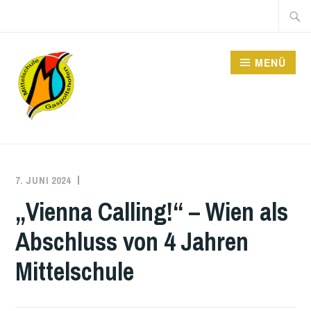
Zum
Suche
Inhalt
nach:
springen
MENÜ
MITTELSCHULE
7. JUNI 2024
DOMINIK
POHN
„Vienna Calling!“ – Wien als
Abschluss von 4 Jahren
Mittelschule