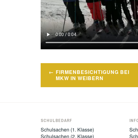
Beitragsnavigation
FIRMENBESICHTIGUNG BEI
MKW IN WEIBERN
SCHULBEDARF
INF
Schulsachen (1. Klasse)
Sch
Schulsachen (2. Klasse)
Sch