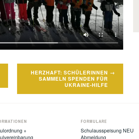
HERZHAFT: SCHÜLERINNEN
SAMMELN SPENDEN FÜR
UKRAINE-HILFE
ORMATIONEN
FORMULARE
ulordnung +
Schulausspeisung NEU
ulvereinbarung
Abmeldung