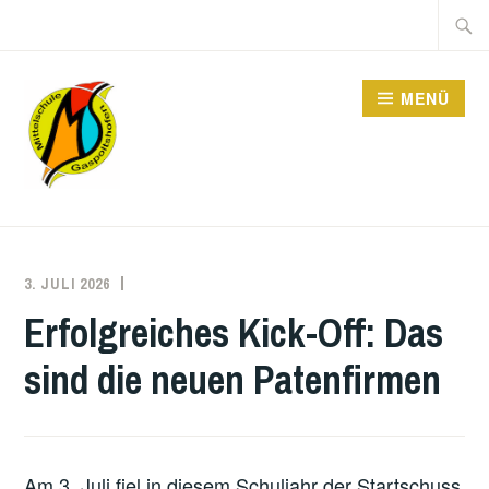
Zum
Suche
Inhalt
nach:
springen
MENÜ
MITTELSCHULE
3. JULI 2026
DOMINIK
POHN
Erfolgreiches Kick-Off: Das
sind die neuen Patenfirmen
Am 3. Juli fiel in diesem Schuljahr der Startschuss