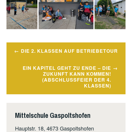
Beitragsnavigation
DIE 2. KLASSEN AUF BETRIEBETOUR
EIN KAPITEL GEHT ZU ENDE – DIE
ZUKUNFT KANN KOMMEN!
(ABSCHLUSSFEIER DER 4.
KLASSEN)
Mittelschule Gaspoltshofen
Hauptstr. 18, 4673 Gaspoltshofen