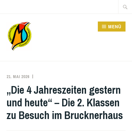
Zum
Suche
Inhalt
nach:
springen
MENÜ
MITTELSCHULE
21. MAI 2026
DOMINIK
POHN
„Die 4 Jahreszeiten gestern
und heute“ – Die 2. Klassen
zu Besuch im Brucknerhaus