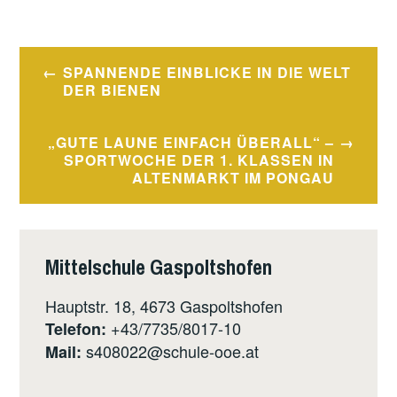
Beitragsnavigation
SPANNENDE EINBLICKE IN DIE WELT
DER BIENEN
„GUTE LAUNE EINFACH ÜBERALL“ –
SPORTWOCHE DER 1. KLASSEN IN
ALTENMARKT IM PONGAU
Mittelschule Gaspoltshofen
Hauptstr. 18, 4673 Gaspoltshofen
+43/7735/8017-10
Telefon:
s408022@schule-ooe.at
Mail: