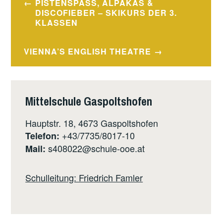
PISTENSPASS, ALPAKAS & D
ISCOFIEBER – SKIKURS DER 3. K
LASSEN
VIENNA’S ENGLISH THEATRE
Mittelschule Gaspoltshofen
Hauptstr. 18, 4673 Gaspoltshofen
+43/7735/8017-10
Telefon:
s408022@schule-ooe.at
Mail:
Schulleitung: Friedrich Famler