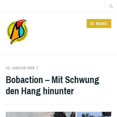
Zum
Suche
Inhalt
nach:
springen
MENÜ
MITTELSCHULE
13. JANUAR 2026
DOMINIK
POHN
Bobaction – Mit Schwung
den Hang hinunter