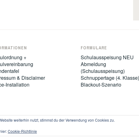
ORMATIONEN
FORMULARE
ulordnung +
Schulausspeisung NEU
ulvereinbarung
Abmeldung
ndentafel
(Schulausspeisung)
ressum & Disclaimer
Schnuppertage (4. Klasse
ce-Installation
Blackout-Szenario
ebsite weiterhin nutzt, stimmst du der Verwendung von Cookies zu.
LZ BEREITGESTELLT VON WORDPRESS
|
THEME: IXION VON
AUTOMA
hier:
Cookie-Richtlinie