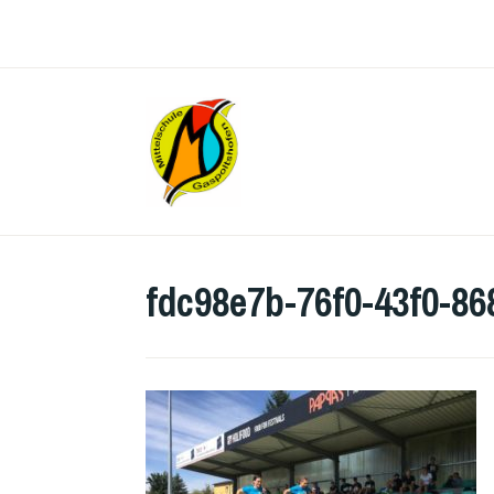
Zum
Inhalt
springen
MITTEL
fdc98e7b-76f0-43f0-8