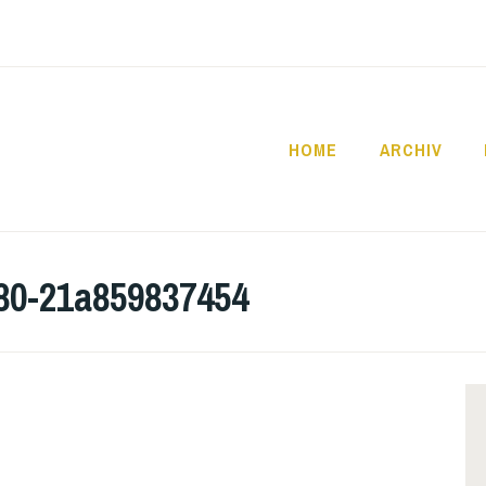
HOME
ARCHIV
SCHULE
680-21a859837454